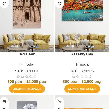
Ad Dayr
Arashiyama
Priroda
Priroda
SKU:
LAN0001
SKU:
LAN0375
800
рсд
–
32.000
рсд
800
рсд
–
32.000
рсд
ODABERITE OPCIJE
ODABERITE OPCIJE