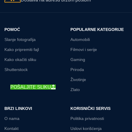
POMOĆ
POPULARNE KATEGORIJE
Slanje fotografija
Automobili
Kako pripremiti fajl
Filmovi i serije
Kako okačiti sliku
Gaming
Shutterstock
Priroda
Životinje
POŠALJITE SLIKU
Zlato
BRZI LINKOVI
KORISNIČKI SERVIS
O nama
Politika privatnosti
Kontakt
Uslovi korišćenja