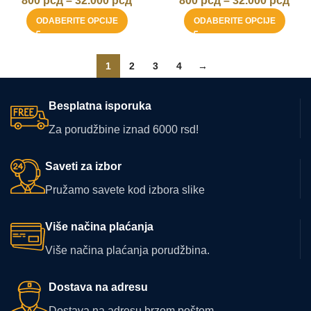
800
рсд
–
32.000
рсд
800
рсд
–
32.000
рсд
ODABERITE OPCIJE
ODABERITE OPCIJE
1
2
3
4
→
Besplatna isporuka
Za porudžbine iznad 6000 rsd!
Saveti za izbor
Pružamo savete kod izbora slike
Više načina plaćanja
Više načina plaćanja porudžbina.
Dostava na adresu
Dostava na adresu brzom poštom