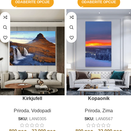
ODABERITE OPCIJE
ODABERITE OPCIJE
Kirkjufell
Kopaonik
Priroda
,
Vodopadi
Priroda
,
Zima
SKU:
LAN0305
SKU:
LAN0567