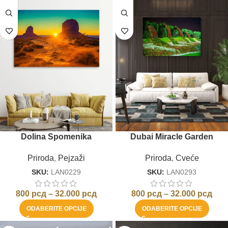
Dolina Spomenika
Dubai Miracle Garden
Priroda
,
Pejzaži
Priroda
,
Cveće
SKU:
LAN0229
SKU:
LAN0293
800
рсд
–
32.000
рсд
800
рсд
–
32.000
рсд
ODABERITE OPCIJE
ODABERITE OPCIJE