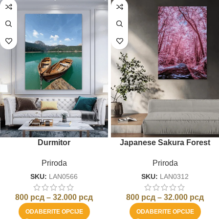
Durmitor
Japanese Sakura Forest
Priroda
Priroda
SKU:
LAN0566
SKU:
LAN0312
800
рсд
–
32.000
рсд
800
рсд
–
32.000
рсд
ODABERITE OPCIJE
ODABERITE OPCIJE