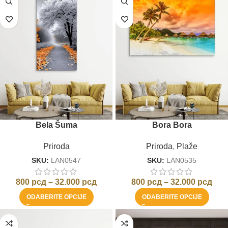
Bela Šuma
Bora Bora
Priroda
Priroda
,
Plaže
SKU:
LAN0547
SKU:
LAN0535
800
рсд
–
32.000
рсд
800
рсд
–
32.000
рсд
ODABERITE OPCIJE
ODABERITE OPCIJE