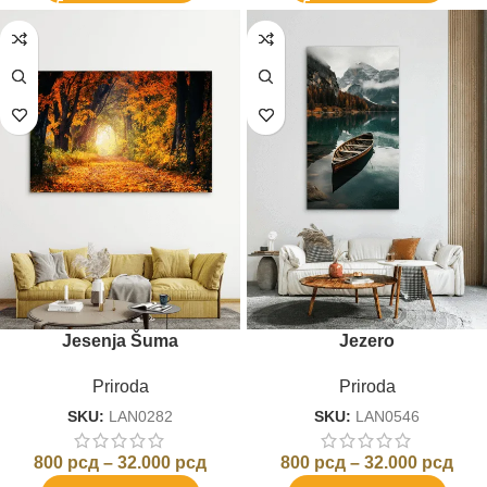
Jesenja Šuma
Jezero
Priroda
Priroda
SKU:
LAN0282
SKU:
LAN0546
800
рсд
–
32.000
рсд
800
рсд
–
32.000
рсд