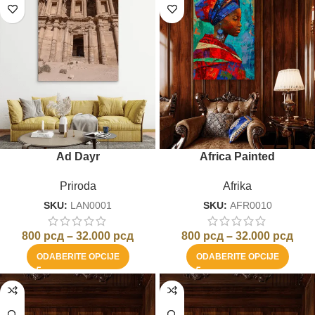
Ad Dayr
Africa Painted
Priroda
Afrika
SKU:
LAN0001
SKU:
AFR0010
800
рсд
–
32.000
рсд
800
рсд
–
32.000
рсд
ODABERITE OPCIJE
ODABERITE OPCIJE