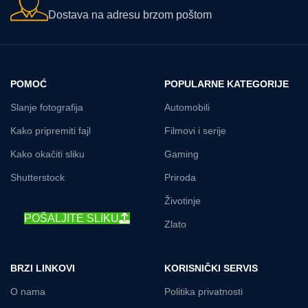
Dostava na adresu brzom poštom
POMOĆ
POPULARNE KATEGORIJE
Slanje fotografija
Automobili
Kako pripremiti fajl
Filmovi i serije
Kako okačiti sliku
Gaming
Shutterstock
Priroda
Životinje
POŠALJITE SLIKU
Zlato
BRZI LINKOVI
KORISNIČKI SERVIS
O nama
Politika privatnosti