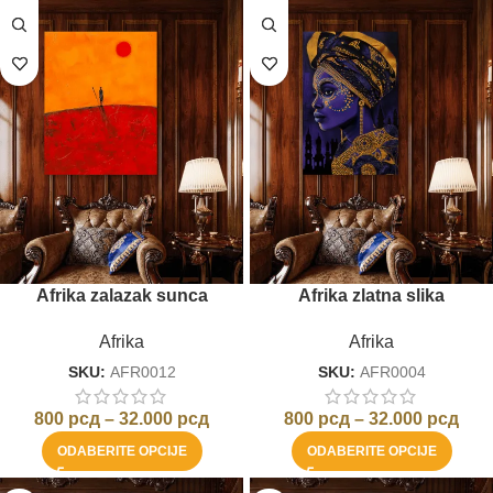
Afrika zalazak sunca
Afrika zlatna slika
Afrika
Afrika
SKU:
AFR0012
SKU:
AFR0004
800
рсд
–
32.000
рсд
800
рсд
–
32.000
рсд
ODABERITE OPCIJE
ODABERITE OPCIJE