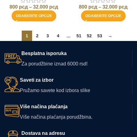
800
рсд
–
32.000
рсд
800
рсд
–
32.000
рсд
ODABERITE OPCIJE
ODABERITE OPCIJE
1
2
3
4
…
51
52
53
→
Besplatna isporuka
Za porudžbine iznad 6000 rsd!
Saveti za izbor
Pružamo savete kod izbora slike
Više načina plaćanja
Više načina plaćanja porudžbina.
Dostava na adresu