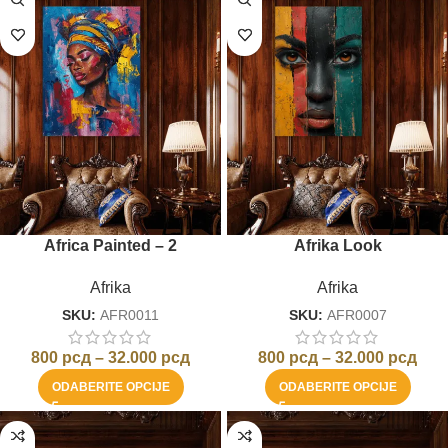
Africa Painted – 2
Afrika Look
Afrika
Afrika
SKU:
AFR0011
SKU:
AFR0007
800
рсд
–
32.000
рсд
800
рсд
–
32.000
рсд
ODABERITE OPCIJE
ODABERITE OPCIJE