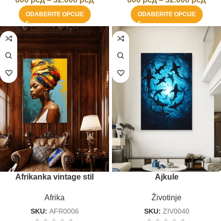
ODABERITE OPCIJE
ODABERITE OPCIJE
Afrikanka vintage stil
Ajkule
Afrika
Životinje
SKU:
AFR0006
SKU:
ZIV0040