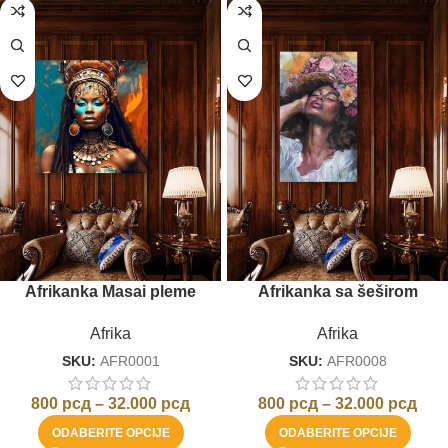
Afrikanka Masai pleme
Afrikanka sa šeširom
Afrika
Afrika
SKU:
AFR0001
SKU:
AFR0008
800
рсд
–
32.000
рсд
800
рсд
–
32.000
рсд
ODABERITE OPCIJE
ODABERITE OPCIJE