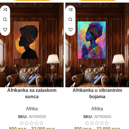
Afrikanka sa zalaskom
Afrikanka u vibrantnim
sunca
bojama
Afrika
Afrika
SKU:
AFR0009
SKU:
AFR0005
800
рсд
–
32.000
рсд
800
рсд
–
32.000
рсд