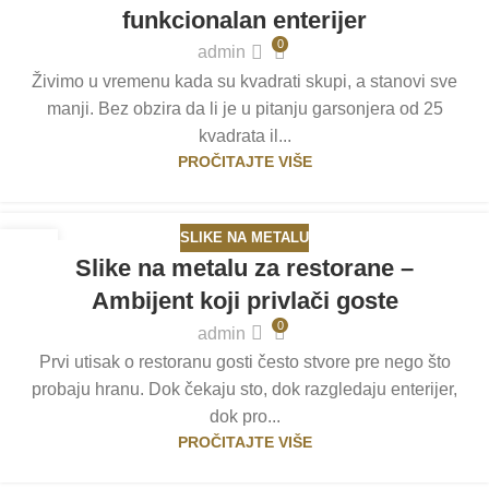
funkcionalan enterijer
0
admin
Živimo u vremenu kada su kvadrati skupi, a stanovi sve
manji. Bez obzira da li je u pitanju garsonjera od 25
kvadrata il...
PROČITAJTE VIŠE
SLIKE NA METALU
22
Slike na metalu za restorane –
MAJ
Ambijent koji privlači goste
0
admin
Prvi utisak o restoranu gosti često stvore pre nego što
probaju hranu. Dok čekaju sto, dok razgledaju enterijer,
dok pro...
PROČITAJTE VIŠE