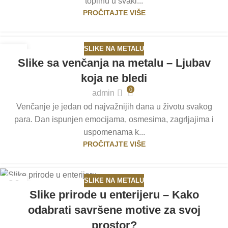
toplinu u svaki...
PROČITAJTE VIŠE
SLIKE NA METALU
09
Slike sa venčanja na metalu – Ljubav
APR
koja ne bledi
0
admin
Venčanje je jedan od najvažnijih dana u životu svakog
para. Dan ispunjen emocijama, osmesima, zagrljajima i
uspomenama k...
PROČITAJTE VIŠE
SLIKE NA METALU
26
Slike prirode u enterijeru – Kako
MAR
odabrati savršene motive za svoj
prostor?