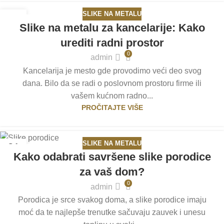
SLIKE NA METALU
08
Slike na metalu za kancelarije: Kako
MAJ
urediti radni prostor
0
admin
Kancelarija je mesto gde provodimo veći deo svog
dana. Bilo da se radi o poslovnom prostoru firme ili
vašem kućnom radno...
PROČITAJTE VIŠE
SLIKE NA METALU
21
Kako odabrati savršene slike porodice
APR
za vaš dom?
0
admin
Porodica je srce svakog doma, a slike porodice imaju
moć da te najlepše trenutke sačuvaju zauvek i unesu