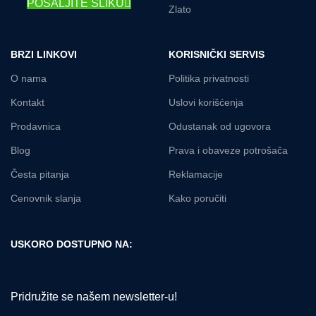
POŠALJITE SLIKU
Zlato
BRZI LINKOVI
KORISNIČKI SERVIS
O nama
Politika privatnosti
Kontakt
Uslovi korišćenja
Prodavnica
Odustanak od ugovora
Blog
Prava i obaveze potrošača
Česta pitanja
Reklamacije
Cenovnik slanja
Kako poručiti
USKORO DOSTUPNO NA:
Pridružite se našem newsletter-u!