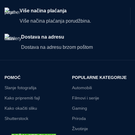
Više načina plaćanja
Više načina plaćanja porudžbina.
Dostava na adresu
Dostava na adresu brzom poštom
POMOĆ
POPULARNE KATEGORIJE
Slanje fotografija
Automobili
Kako pripremiti fajl
Filmovi i serije
Kako okačiti sliku
Gaming
Shutterstock
Priroda
Životinje