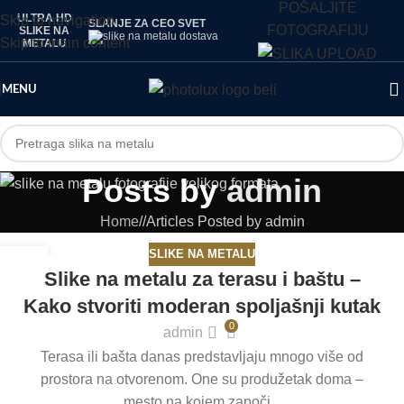
POŠALJITE
ULTRA HD
Skip to navigation
SLANJE ZA CEO SVET
FOTOGRAFIJU
SLIKE NA
Skip to main content
METALU
MENU
Posts by
admin
Home
/
Articles Posted by admin
SLIKE NA METALU
16
Slike na metalu za terasu i baštu –
JUL
Kako stvoriti moderan spoljašnji kutak
0
admin
Terasa ili bašta danas predstavljaju mnogo više od
prostora na otvorenom. One su produžetak doma –
mesto na kojem započi...