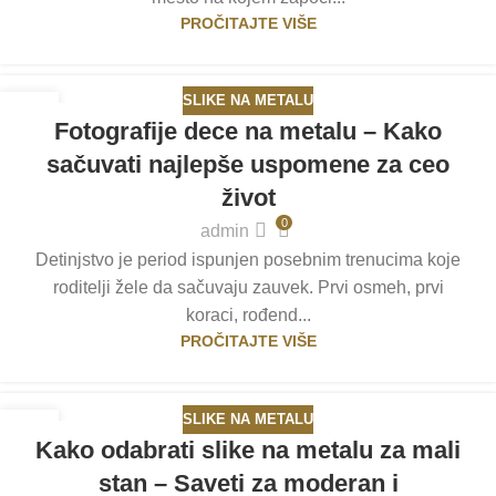
PROČITAJTE VIŠE
SLIKE NA METALU
19
Fotografije dece na metalu – Kako
JUN
sačuvati najlepše uspomene za ceo
život
0
admin
Detinjstvo je period ispunjen posebnim trenucima koje
roditelji žele da sačuvaju zauvek. Prvi osmeh, prvi
koraci, rođend...
PROČITAJTE VIŠE
SLIKE NA METALU
05
Kako odabrati slike na metalu za mali
JUN
stan – Saveti za moderan i