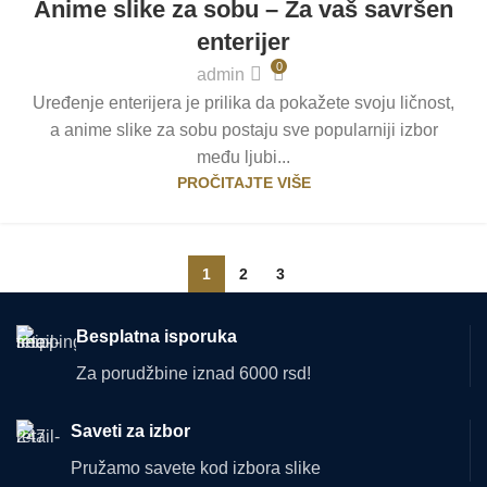
Anime slike za sobu – Za vaš savršen
FEB
enterijer
0
admin
Uređenje enterijera je prilika da pokažete svoju ličnost,
a anime slike za sobu postaju sve popularniji izbor
među ljubi...
PROČITAJTE VIŠE
1
2
3
Besplatna isporuka
Za porudžbine iznad 6000 rsd!
Saveti za izbor
Pružamo savete kod izbora slike