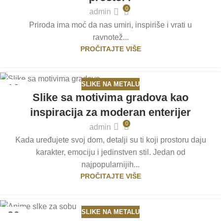
0
admin
Priroda ima moć da nas umiri, inspiriše i vrati u
ravnotež...
PROČITAJTE VIŠE
SLIKE NA METALU
12
Slike sa motivima gradova kao
MAR
inspiracija za moderan enterijer
0
admin
Kada uređujete svoj dom, detalji su ti koji prostoru daju
karakter, emociju i jedinstven stil. Jedan od
najpopularnijih...
PROČITAJTE VIŠE
SLIKE NA METALU
26