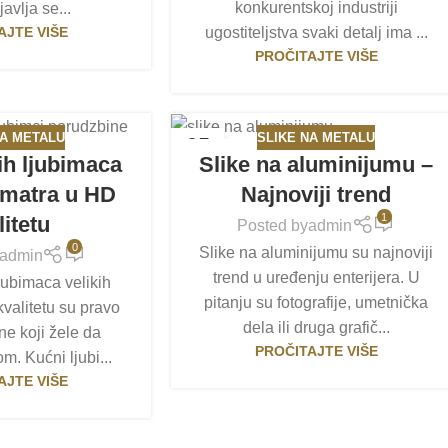
konkurentskoj industriji
 javlja se...
ugostiteljstva svaki detalj ima ...
AJTE VIŠE
PROČITAJTE VIŠE
NA METALU
SLIKE NA METALU
05
ih ljubimaca
Slike na aluminijumu –
MAR
ormatra u HD
Najnoviji trend
1
litetu
Posted by
admin
0
Slike na aluminijumu su najnoviji
admin
trend u uređenju enterijera. U
jubimaca velikih
pitanju su fotografije, umetnička
valitetu su pravo
dela ili druga grafič...
ne koji žele da
PROČITAJTE VIŠE
m. Kućni ljubi...
AJTE VIŠE