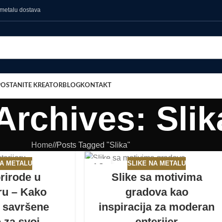
POSTANITE KREATOR
BLOG
KONTAKT
Archives: Slik
Home
/
Posts Tagged "Slika"
NA METALU
SLIKE NA METALU
12
prirode u
Slike sa motivima
MAR
eru – Kako
gradova kao
i savršene
inspiracija za moderan
 za svoj
enterijer