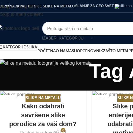
SLANJE ZA CEO SVET
Skip to navigation
NAJKVALITETNIJE SLIKE NA METALU
JEZIK
Skip to main content
IZABERI KATEGORIJU
KATEGORIJE SLIKA
POČETNA
O NAMA
SHOP
CENOVNIK
ZAŠTO METAL?
Tag 
SLIKE NA METALU
SLIKE 
21
26
Kako odabrati
Slike 
APR
MAR
savršene slike
enterij
porodice za vaš dom?
odabrat
0
motive
Posted by
admin