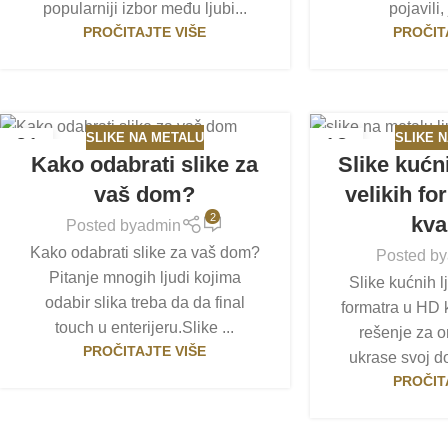
popularniji izbor među ljubi...
pojavili,
PROČITAJTE VIŠE
PROČIT
SLIKE NA METALU
SLIKE 
21
18
Kako odabrati slike za
Slike kućn
JAN
MAR
vaš dom?
velikih f
2
kva
Posted by
admin
Kako odabrati slike za vaš dom?
Posted by
Pitanje mnogih ljudi kojima
Slike kućnih l
odabir slika treba da da final
formatra u HD k
touch u enterijeru.Slike ...
rešenje za o
PROČITAJTE VIŠE
ukrase svoj do
PROČIT