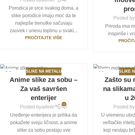
pro
Porodica je srce svakog doma, a
slike porodice imaju moć da te
Posted by
najlepše trenutke sačuvaju
Priroda ima m
zauvek i unesu toplinu u svaki...
inspiriše i vr
PROČITAJTE VIŠE
PROČIT
SLIKE NA METALU
SLIKE 
26
11
Anime slike za sobu –
Zašto su 
FEB
FEB
Za vaš savršen
na slikam
enterijer
u 
0
Posted by
admin
Posted by
Uređenje enterijera je prilika da
U vremenu ubrza
pokažete svoju ličnost, a anime
veštačke inteli
slike za sobu postaju sve
koji nestaju br