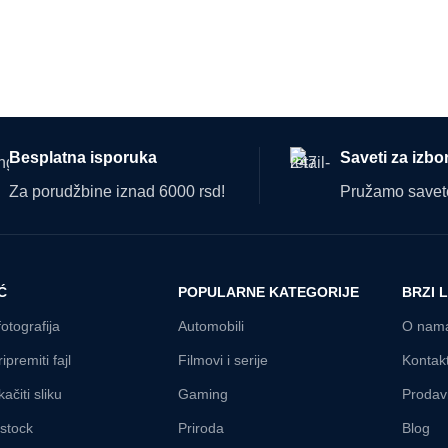
Besplatna isporuka
Saveti za izbo
Za porudžbine iznad 6000 rsd!
Pružamo savete
Ć
POPULARNE KATEGORIJE
BRZI 
fotografija
Automobili
O nam
ipremiti fajl
Filmovi i serije
Kontak
ačiti sliku
Gaming
Prodav
rstock
Priroda
Blog