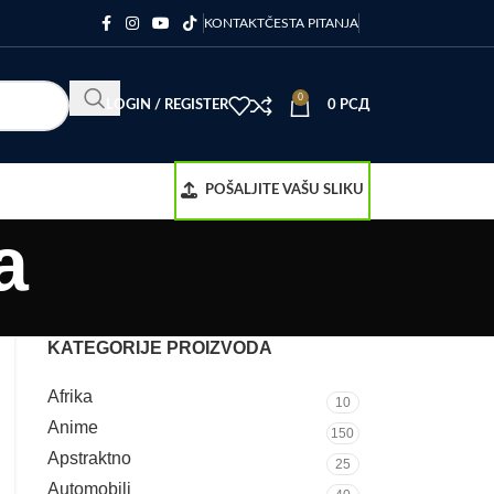
KONTAKT
ČESTA PITANJA
0
LOGIN / REGISTER
0
РСД
POŠALJITE VAŠU SLIKU
a
KATEGORIJE PROIZVODA
Afrika
10
Anime
150
Apstraktno
25
Automobili