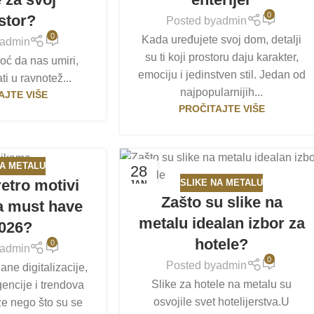
0
stor?
Posted by
admin
0
Kada uređujete svoj dom, detalji
admin
su ti koji prostoru daju karakter,
oć da nas umiri,
emociju i jedinstven stil. Jedan od
ati u ravnotež...
najpopularnijih...
AJTE VIŠE
PROČITAJTE VIŠE
NA METALU
28
retro motivi
SLIKE NA METALU
JAN
Zašto su slike na
a must have
metalu idealan izbor za
2026?
hotele?
0
admin
0
Posted by
admin
ne digitalizacije,
Slike za hotele na metalu su
gencije i trendova
osvojile svet hotelijerstva.U
že nego što su se