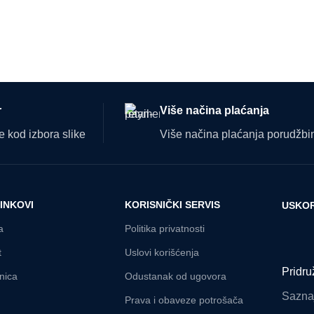
r
Više načina plaćanja
 kod izbora slike
Više načina plaćanja porudžbi
LINKOVI
KORISNIČKI SERVIS
USKOR
a
Politika privatnosti
t
Uslovi korišćenja
Pridru
nica
Odustanak od ugovora
Saznaj
Prava i obaveze potrošača