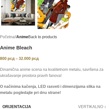
Početna
/
Anime
Back to products
Anime Bleach
800
рсд
–
32.000
рсд
Dinamična anime scena na kvalitetnom metalu, savršena za
ukrašavanje prostora pravih fanova!
O načinima kačenja, LED rasveti i dimenzijama slika na
metalu pogledajte pri dnu strane!
ORIJENTACIJA
VERTIKALNO ↕