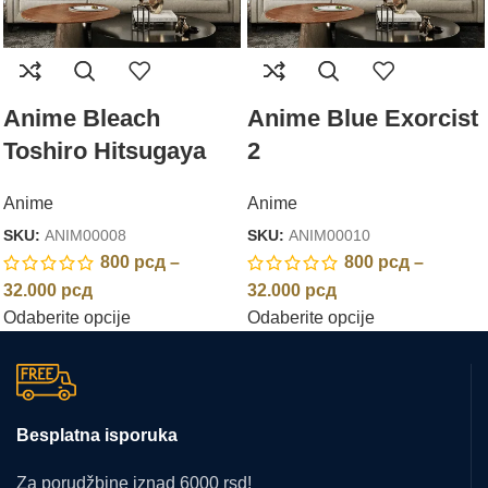
Anime Bleach
Anime Blue Exorcist
Toshiro Hitsugaya
2
Anime
Anime
SKU:
ANIM00008
SKU:
ANIM00010
800
рсд
–
800
рсд
–
32.000
рсд
32.000
рсд
Odaberite opcije
Odaberite opcije
Besplatna isporuka
Za porudžbine iznad 6000 rsd!