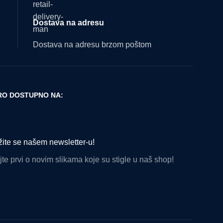
Dostava na adresu
Dostava na adresu brzom poštom
O DOSTUPNO NA:
žite se našem newsletter-u!
te prvi o novim slikama koje su stigle u naš shop!