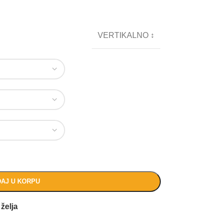
VERTIKALNO ↕
AJ U KORPU
 želja