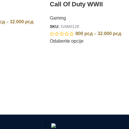
Call Of Duty WWII
Gaming
сд
–
32.000
рсд
SKU:
GAM0128
800
рсд
–
32.000
рсд
Odaberite opcije