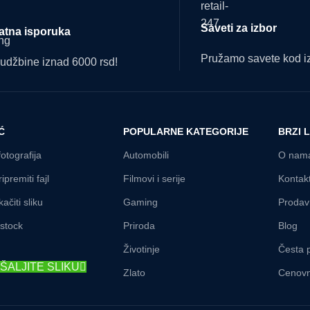
Saveti za izbor
atna isporuka
Pružamo savete kod iz
udžbine iznad 6000 rsd!
Ć
POPULARNE KATEGORIJE
BRZI 
fotografija
Automobili
O nam
ipremiti fajl
Filmovi i serije
Kontak
ačiti sliku
Gaming
Prodav
rstock
Priroda
Blog
Životinje
Česta p
ŠALJITE SLIKU
Zlato
Cenovn