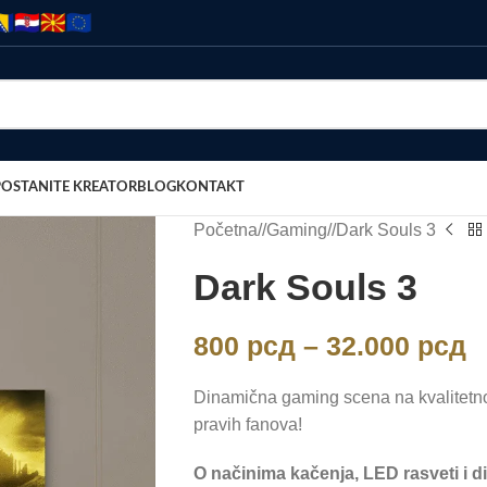
POSTANITE KREATOR
BLOG
KONTAKT
Početna
/
Gaming
/
Dark Souls 3
Dark Souls 3
800
рсд
–
32.000
рсд
Dinamična gaming scena na kvalitetn
pravih fanova!
O načinima kačenja, LED rasveti i d