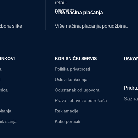
Više načina plaćanja
bora slike
Više načina plaćanja porudžbina.
LINKOVI
KORISNIČKI SERVIS
USKOR
a
Politika privatnosti
t
Uslovi korišćenja
Pridru
nica
Odustanak od ugovora
Saznaj
Prava i obaveze potrošača
itanja
Reklamacije
ik slanja
Kako poručiti