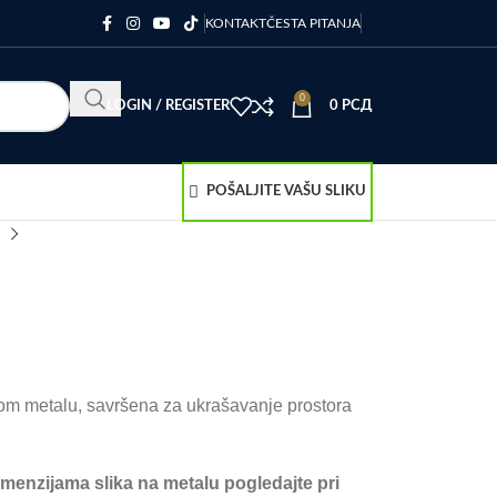
KONTAKT
ČESTA PITANJA
0
LOGIN / REGISTER
0
РСД
POŠALJITE VAŠU SLIKU
om metalu, savršena za ukrašavanje prostora
imenzijama slika na metalu pogledajte pri