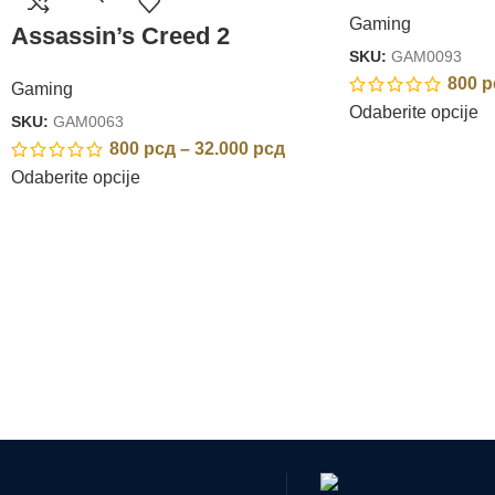
Gaming
Assassin’s Creed 2
SKU:
GAM0093
800
р
Gaming
Odaberite opcije
SKU:
GAM0063
800
рсд
–
32.000
рсд
Odaberite opcije