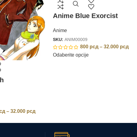
Anime Blue Exorcist
Anime
SKU:
ANIM00009
800
рсд
–
32.000
рсд
Odaberite opcije
h
сд
–
32.000
рсд