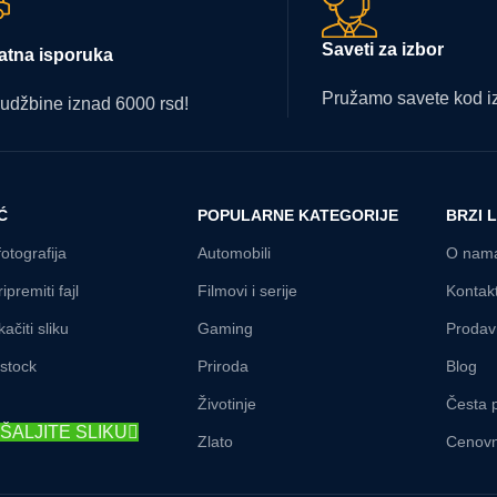
Saveti za izbor
atna isporuka
Pružamo savete kod iz
udžbine iznad 6000 rsd!
Ć
POPULARNE KATEGORIJE
BRZI 
fotografija
Automobili
O nam
ipremiti fajl
Filmovi i serije
Kontak
ačiti sliku
Gaming
Prodav
rstock
Priroda
Blog
Životinje
Česta p
ŠALJITE SLIKU
Zlato
Cenovn