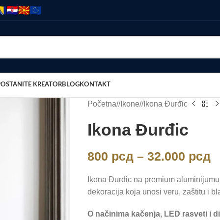
POSTANITE KREATOR
BLOG
KONTAKT
Početna
/
Ikone
/
Ikona Đurđic
Ikona Đurđic
800
рсд
–
32.000
рсд
Ikona Đurđic na premium aluminijumu 
dekoracija koja unosi veru, zaštitu i bl
O načinima kačenja, LED rasveti i d