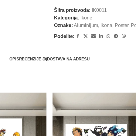
Šifra proizvoda:
IK0011
Kategorija:
Ikone
Oznake:
Aluminijum
,
Ikona
,
Poster
,
Po
Podelite:
OPIS
RECENZIJE (0)
DOSTAVA NA ADRESU