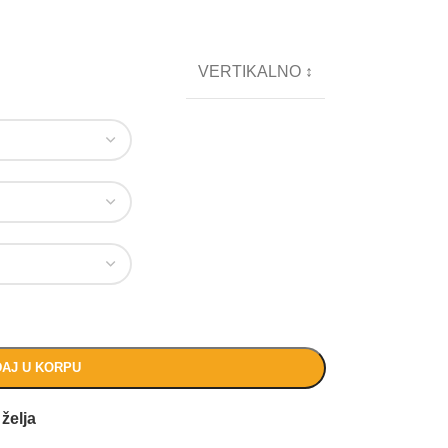
VERTIKALNO ↕
AJ U KORPU
 želja