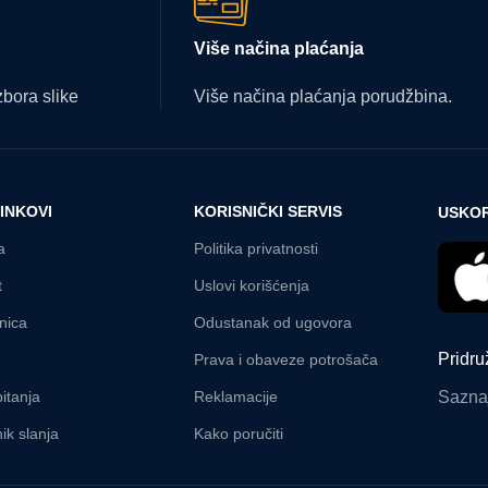
Više načina plaćanja
bora slike
Više načina plaćanja porudžbina.
LINKOVI
KORISNIČKI SERVIS
USKOR
a
Politika privatnosti
t
Uslovi korišćenja
nica
Odustanak od ugovora
Pridru
Prava i obaveze potrošača
Saznaj
itanja
Reklamacije
ik slanja
Kako poručiti