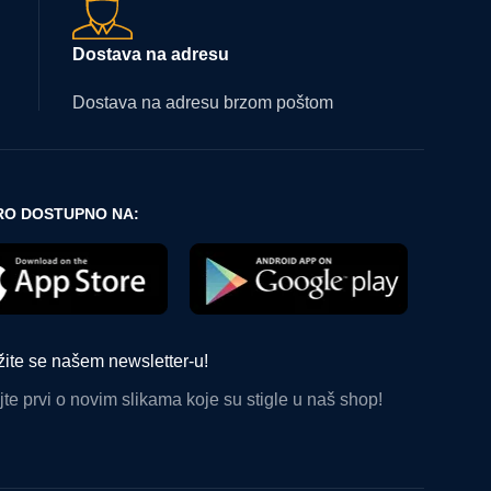
Dostava na adresu
Dostava na adresu brzom poštom
O DOSTUPNO NA:
žite se našem newsletter-u!
te prvi o novim slikama koje su stigle u naš shop!