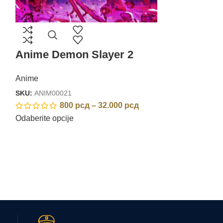
Anime Dem
Anime
SKU:
ANIM0002
Anime Demon Slayer 2
80
Odaberite opcij
Anime
SKU:
ANIM00021
800
рсд
–
32.000
рсд
Odaberite opcije