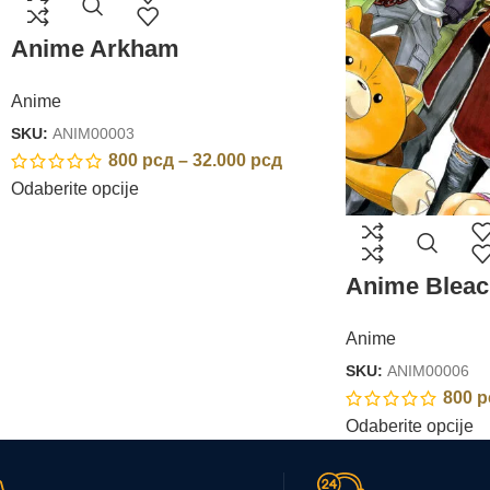
Anime Arkham
Anime
SKU:
ANIM00003
800
рсд
–
32.000
рсд
Odaberite opcije
Anime Bleac
Anime
SKU:
ANIM00006
800
р
Odaberite opcije