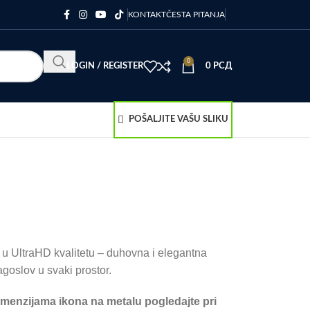
KONTAKT
ČESTA PITANJA
0
LOGIN / REGISTER
0
РСД
POŠALJITE VAŠU SLIKU
u UltraHD kvalitetu – duhovna i elegantna
agoslov u svaki prostor.
imenzijama ikona na metalu pogledajte pri