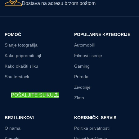
Dostava na adresu brzom poštom
POMOĆ
POPULARNE KATEGORIJE
Slanje fotografija
Automobili
Kako pripremiti fajl
Filmovi i serije
Kako okačiti sliku
Gaming
Shutterstock
Priroda
Životinje
POŠALJITE SLIKU
Zlato
BRZI LINKOVI
KORISNIČKI SERVIS
O nama
Politika privatnosti
Kontakt
Uslovi korišćenja