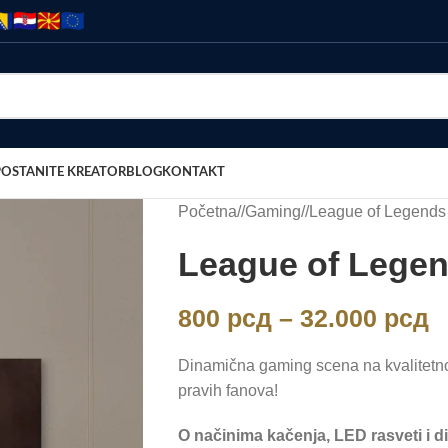
POSTANITE KREATOR
BLOG
KONTAKT
Početna
/
Gaming
/
League of Legends
League of Legen
800
рсд
–
32.000
рсд
Dinamična gaming scena na kvalitetn
pravih fanova!
O načinima kačenja, LED rasveti i d