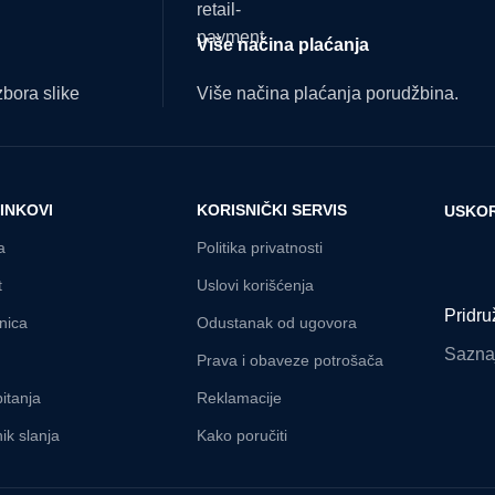
Više načina plaćanja
bora slike
Više načina plaćanja porudžbina.
LINKOVI
KORISNIČKI SERVIS
USKOR
a
Politika privatnosti
t
Uslovi korišćenja
Pridru
nica
Odustanak od ugovora
Saznaj
Prava i obaveze potrošača
itanja
Reklamacije
ik slanja
Kako poručiti