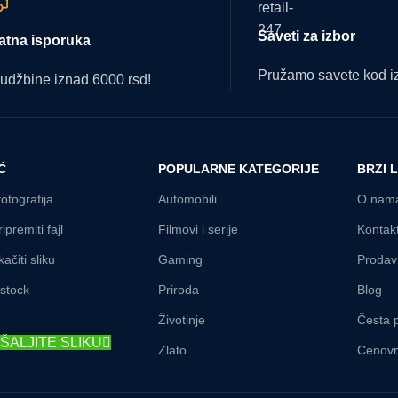
Saveti za izbor
atna isporuka
Pružamo savete kod iz
udžbine iznad 6000 rsd!
Ć
POPULARNE KATEGORIJE
BRZI 
fotografija
Automobili
O nam
ipremiti fajl
Filmovi i serije
Kontak
ačiti sliku
Gaming
Prodav
rstock
Priroda
Blog
Životinje
Česta p
ŠALJITE SLIKU
Zlato
Cenovn