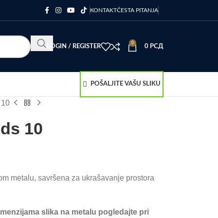
KONTAKT
ČESTA PITANJA
0
LOGIN / REGISTER
0
РСД
POŠALJITE VAŠU SLIKU
 10
ds 10
om metalu, savršena za ukrašavanje prostora
imenzijama slika na metalu pogledajte pri