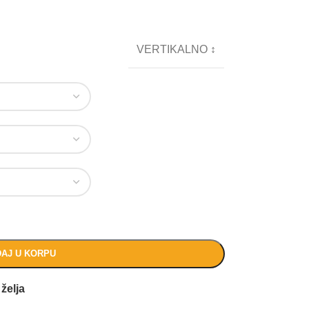
VERTIKALNO ↕
AJ U KORPU
 želja