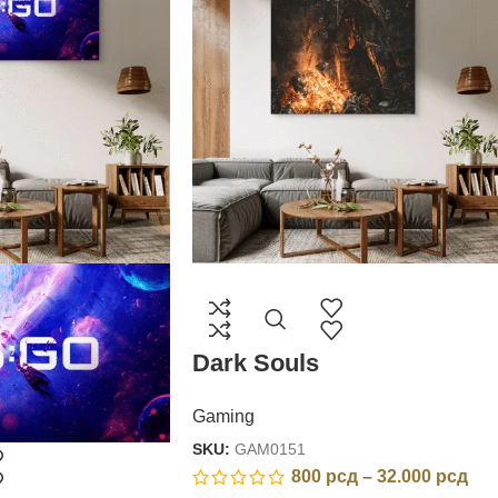
Dark Souls
Gaming
SKU:
GAM0151
800
рсд
–
32.000
рсд