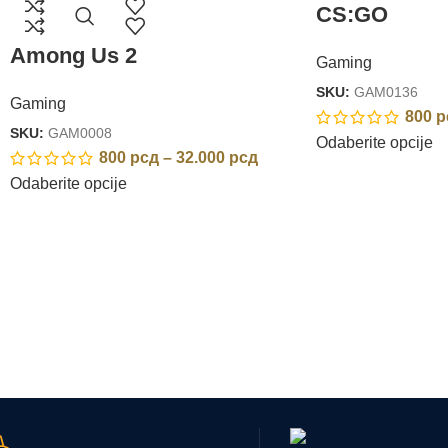
CS:GO
Among Us 2
Gaming
SKU:
GAM0136
Gaming
800
р
SKU:
GAM0008
Odaberite opcije
800
рсд
–
32.000
рсд
Odaberite opcije