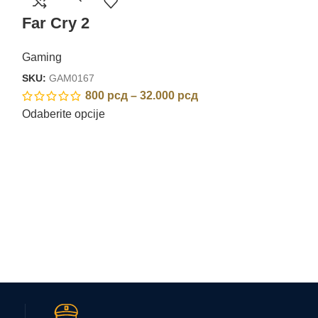
Far Cry 3
Far Cry 2
Gaming
Gaming
SKU:
GAM0169
SKU:
GAM0167
80
800
рсд
–
32.000
рсд
Odaberite opcij
Odaberite opcije