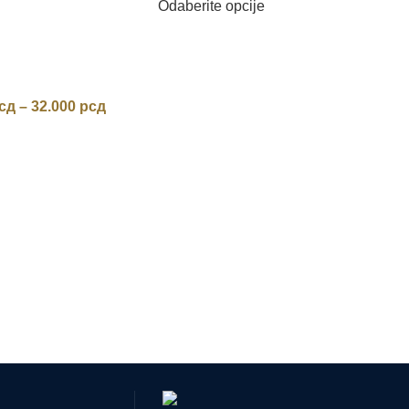
Odaberite opcije
сд
–
32.000
рсд