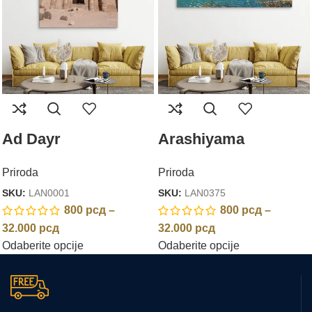
Ad Dayr
Arashiyama
Priroda
Priroda
SKU:
LAN0001
SKU:
LAN0375
800
рсд
–
800
рсд
–
32.000
рсд
32.000
рсд
Odaberite opcije
Odaberite opcije