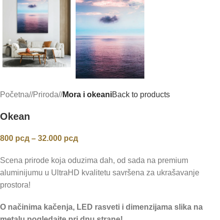
Početna
/
Priroda
/
Mora i okeani
Back to products
Okean
800
рсд
–
32.000
рсд
Scena prirode koja oduzima dah, od sada na premium
aluminijumu u UltraHD kvalitetu savršena za ukrašavanje
prostora!
O načinima kačenja, LED rasveti i dimenzijama slika na
metalu pogledajte pri dnu strane!