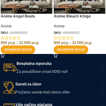
Anime Angel Beats
Anime Bleach Ichigo
Anime
Anime
SKU:
ANIM00005
SKU:
ANIM00007
800
рсд
–
32.000
рсд
800
рсд
–
32.000
рсд
ODABERITE OPCIJE
ODABERITE OPCIJE
Besplatna isporuka
Za porudžbine iznad 6000 rsd!
Saveti za izbor
Pružamo savete kod izbora slike
Više načina plaćanja